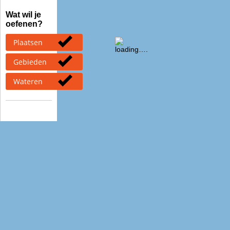
Wat wil je
oefenen?
Plaatsen
Gebieden
Wateren