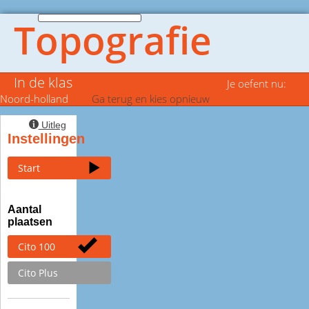
Topografie
In de klas
Je oefent nu:
Noord-holland
Ga terug en kies opnieuw
Uitleg
Instellingen
Start
Aantal
plaatsen
Cito 100
Cito Plus