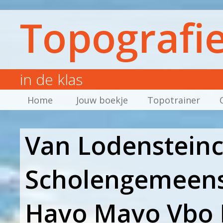
Topografi
in de klas
Home
Jouw boekje
Topotrainer
Van Lodensteinc
Scholengemeens
Havo Mavo Vbo 