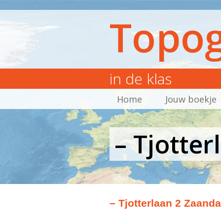
Topog
in de klas
Home
Jouw boekje
– Tjotte
– Tjotterlaan 2 Zaand