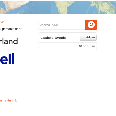
ief

jk gemaakt door:
Laatste tweets
Volgen
op 1 Jan
nnis Hunink