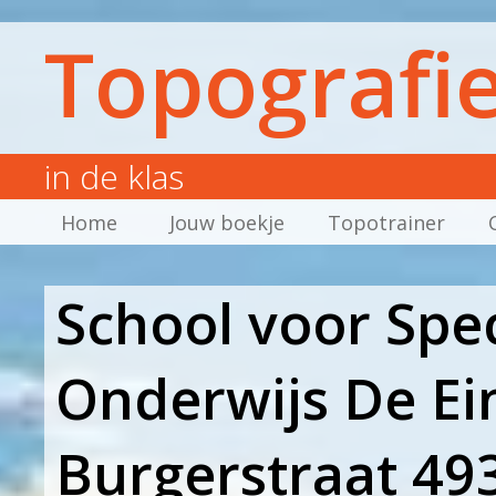
Topografi
in de klas
Home
Jouw boekje
Topotrainer
School voor Spe
Onderwijs De Ei
Burgerstraat 49