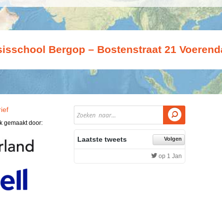
isschool Bergop – Bostenstraat 21 Voerend
ief

jk gemaakt door:
Laatste tweets
Volgen
op 1 Jan