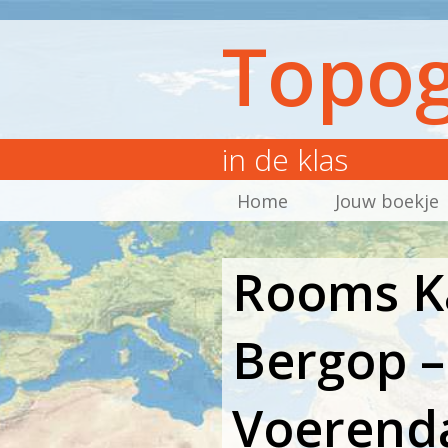
Topog
in de klas
Home
Jouw boekje
Rooms Ka
Bergop –
Voerend