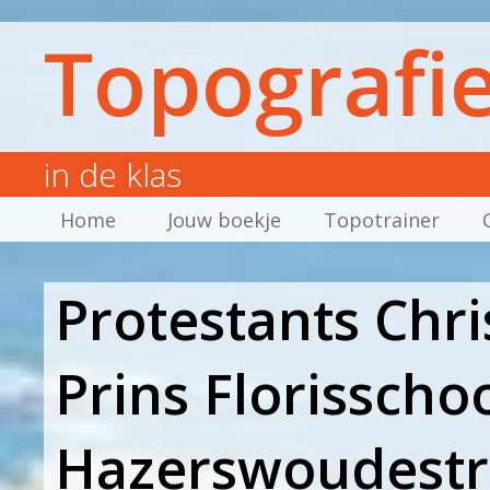
Topografi
in de klas
Home
Jouw boekje
Topotrainer
Protestants Chri
Prins Florisschoo
Hazerswoudestr