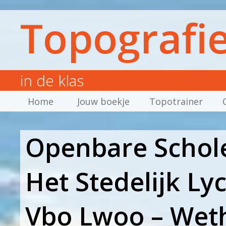
Topografi
in de klas
Home
Jouw boekje
Topotrainer
Openbare Scho
Het Stedelijk L
Vbo Lwoo – Wet