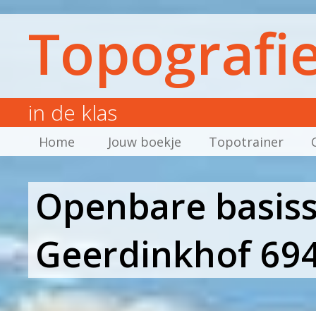
Topografi
in de klas
Home
Jouw boekje
Topotrainer
Openbare basiss
Geerdinkhof 69