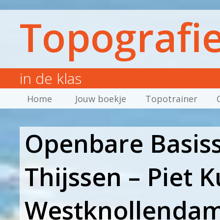
Topografi
in de klas
Home
Jouw boekje
Topotrainer
Openbare Basis
Thijssen – Piet 
Westknollenda