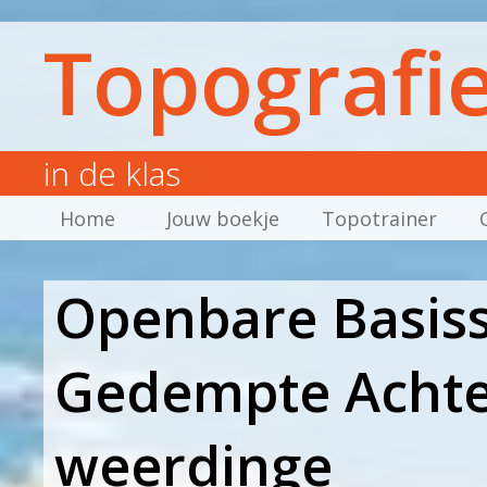
Topografi
in de klas
Home
Jouw boekje
Topotrainer
Openbare Basiss
Gedempte Achte
weerdinge