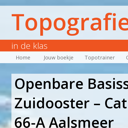
Topografi
in de klas
Home
Jouw boekje
Topotrainer
Openbare Basis
Zuidooster – Ca
66-A Aalsmeer