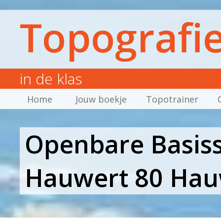
Topografi
in de klas
Home
Jouw boekje
Topotrainer
Openbare Basissc
Hauwert 80 Hau