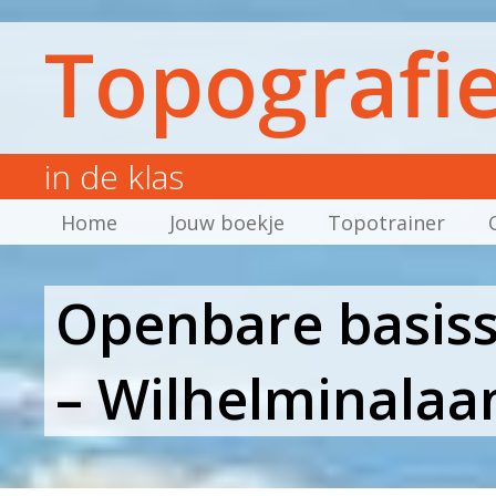
Topografi
in de klas
Home
Jouw boekje
Topotrainer
Openbare basis
– Wilhelminala