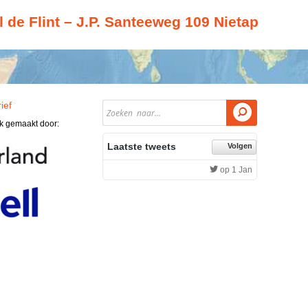
de Flint – J.P. Santeeweg 109 Nietap
ief

jk gemaakt door:
Laatste tweets
Volgen
op 1 Jan