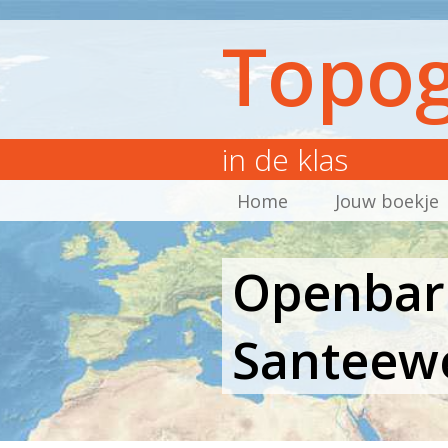
Topog
in de klas
Home
Jouw boekje
Openbare 
Santeewe