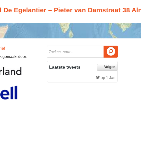
De Egelantier – Pieter van Damstraat 38 Al
ief

jk gemaakt door:
Laatste tweets
Volgen
op 1 Jan