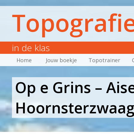
Topografi
in de klas
Home
Jouw boekje
Topotrainer
Op e Grins – Ai
Hoornsterzwaa