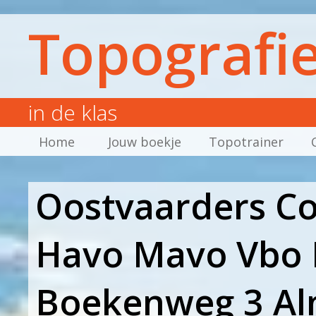
Topografi
in de klas
Home
Jouw boekje
Topotrainer
Oostvaarders Co
Havo Mavo Vbo 
Boekenweg 3 A