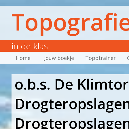
Topografi
in de klas
Home
Jouw boekje
Topotrainer
o.b.s. De Klimto
Drogteropslagen
Drogteropslage