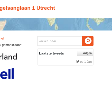
gelsanglaan 1 Utrecht
ief

jk gemaakt door:
Laatste tweets
Volgen
op 1 Jan