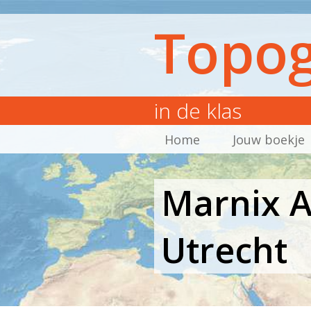
Topog
in de klas
Home
Jouw boekje
Marnix A
Utrecht