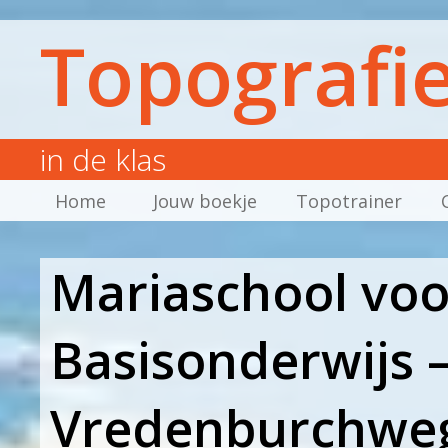
Topografi
in de klas
Home
Jouw boekje
Topotrainer
Mariaschool voo
Basisonderwijs 
Vredenburchweg 