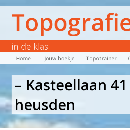
Topografi
in de klas
Home
Jouw boekje
Topotrainer
– Kasteellaan 4
heusden