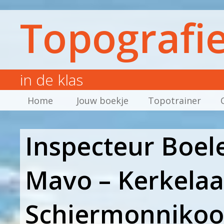
Topografi
in de klas
Home
Jouw boekje
Topotrainer
Inspecteur Boel
Mavo – Kerkelaa
Schiermonnikoo