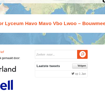
oor Lyceum Havo Mavo Vbo Lwoo – Bouwmee
ief

jk gemaakt door:
Laatste tweets
Volgen
op 1 Jan