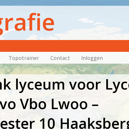
rafie
Topotrainer
Contact
Inloggen
nk lyceum voor Ly
vo Vbo Lwoo –
ster 10 Haaksber