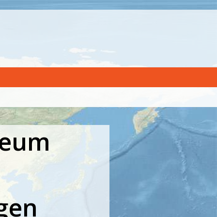
ceum
gen