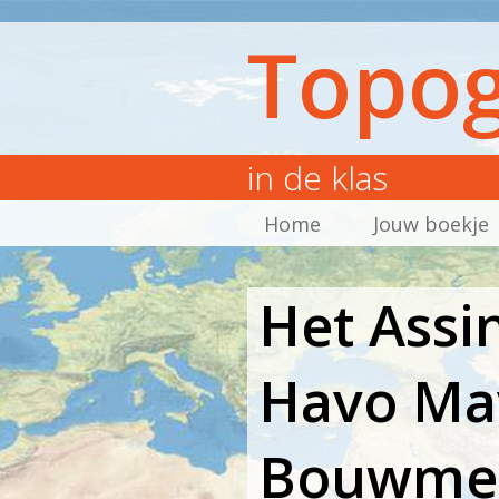
Topog
in de klas
Home
Jouw boekje
Het Assi
Havo Ma
Bouwmee