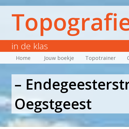
Topografi
in de klas
Home
Jouw boekje
Topotrainer
– Endegeesterst
Oegstgeest