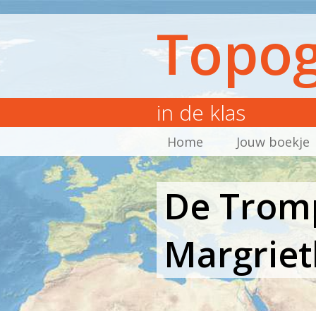
Topog
in de klas
Home
Jouw boekje
De Tromp
Margriet