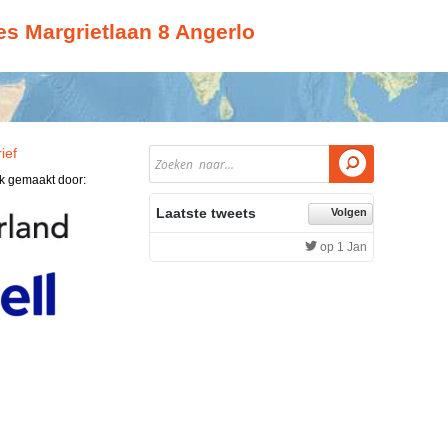
es Margrietlaan 8 Angerlo
ief

jk gemaakt door:
Laatste tweets
Volgen
op 1 Jan