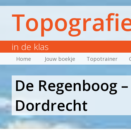
Topografi
in de klas
Home
Jouw boekje
Topotrainer
De Regenboog –
Dordrecht