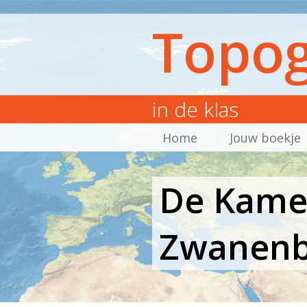
Topog
in de klas
Home
Jouw boekje
De Kamel
Zwanenb