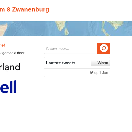
im 8 Zwanenburg
ief

jk gemaakt door:
Laatste tweets
Volgen
op 1 Jan