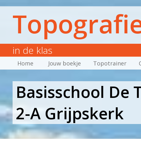
Topografi
in de klas
Home
Jouw boekje
Topotrainer
Basisschool De T
2-A Grijpskerk