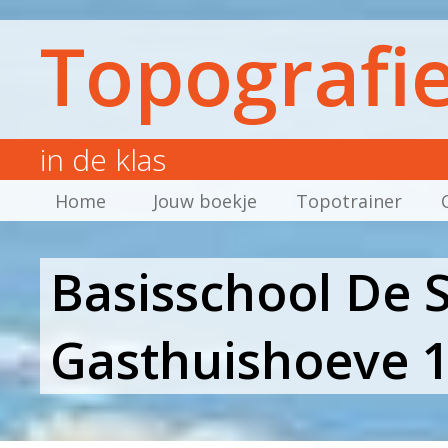
Topografi
in de klas
Home
Jouw boekje
Topotrainer
Basisschool De 
Gasthuishoeve 