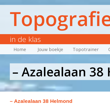
Topografi
in de klas
Home
Jouw boekje
Topotrainer
– Azalealaan 38
– Azalealaan 38 Helmond