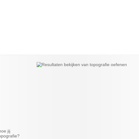
oe jij
opografie?