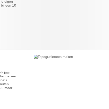
 je eigen
 bij een 10
lk jaar
ie toetsen
toets
inuten
s u maar