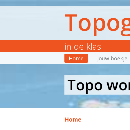
Topog
in de klas
Home
Jouw boekje
Topo wor
Home