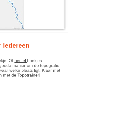
r iedereen
ekje. Of
bestel
boekjes.
 goede manier om de topografie
waar welke plaats ligt. Klaar met
en met
de Topotrainer
!